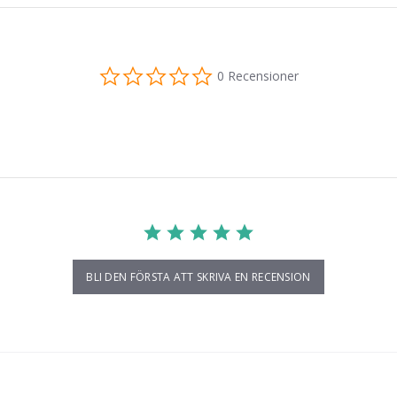
0.0
0 Recensioner
star
rating
BLI DEN FÖRSTA ATT SKRIVA EN RECENSION