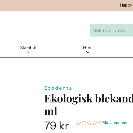
Happy
Skönhet
Hem
Ecodenta
Ekologisk blekand
ml
79 kr
0.0
Skriv omdöme
Ordinarie
star
pris
rating