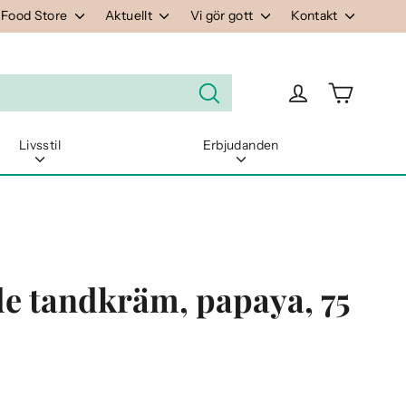
 Food Store
Aktuellt
Vi gör gott
Kontakt
Varukorg
Logga in
Sök
Livsstil
Erbjudanden
e tandkräm, papaya, 75