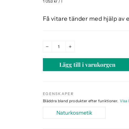
1 053 kr / l
Få vitare tänder med hjälp av
−
+
Lägg till i varukorgen
EGENSKAPER
Bläddra bland produkter efter funktioner.
Visa 
Naturkosmetik