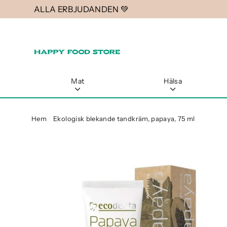
Gå
ALLA ERBJUDANDEN 💚
vidare
till
innehåll
Mat
Hälsa
Hem
/
Ekologisk blekande tandkräm, papaya, 75 ml