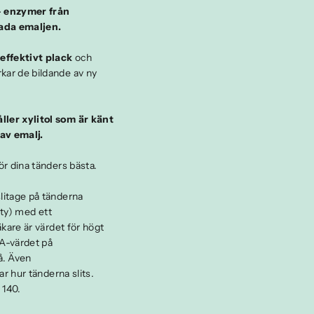
— enzymer från
ada emaljen.
effektivt plack
och
ar de bildande av ny
ller xylitol som är känt
av emalj.
r dina tänders bästa.
litage på tänderna
ity) med ett
kare är värdet för högt
DA-värdet på
å. Även
r hur tänderna slits.
 140.