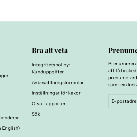
Bra att veta
Prenume
Prenumerera 
Integritetspolicy:
att få beske
Kunduppgifter
rågor
prenumerant f
Avbesätllningsformulär
samt exklusi
Inställningar för kakor
E-
postadress
Oiva-rapporten
Sök
menderar
 English)