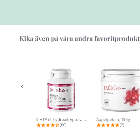
Kika även på våra andra favoritprodukt
Slideshow
Slide
controls
5-HTP (5-hydroxitryptofan), 100 mg
Äppelpektin, 150g
4.5 star rating
5.0 star ra
(80)
(2)