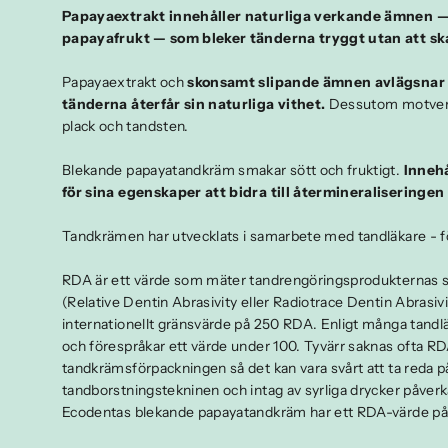
Papayaextrakt innehåller naturliga verkande ämnen 
papayafrukt — som bleker tänderna tryggt utan att sk
Papayaextrakt och
skonsamt slipande ämnen avlägsnar 
tänderna återfår sin naturliga vithet.
Dessutom motverk
plack och tandsten.
Blekande papayatandkräm smakar sött och fruktigt.
Innehå
för sina egenskaper att bidra till återmineraliseringen 
Tandkrämen har utvecklats i samarbete med tandläkare - fö
RDA är ett värde som mäter tandrengöringsprodukternas s
(Relative Dentin Abrasivity eller Radiotrace Dentin Abrasiv
internationellt gränsvärde på 250 RDA. Enligt många tandlä
och förespråkar ett värde under 100. Tyvärr saknas ofta R
tandkrämsförpackningen så det kan vara svårt att ta reda p
tandborstningstekninen och intag av syrliga drycker påverka
Ecodentas blekande papayatandkräm har ett RDA-värde på