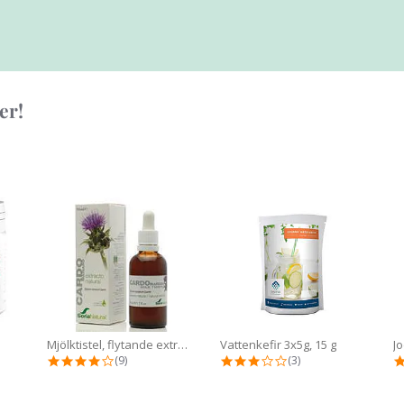
er!
Mjölktistel, flytande extrakt, 50...
Vattenkefir 3x5g, 15 g
ting
4.2 star rating
3.0 star rating
(9)
(3)