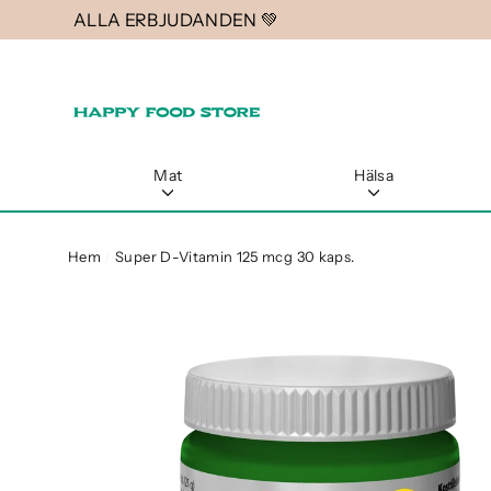
Gå
ALLA ERBJUDANDEN 💚
vidare
till
innehåll
Mat
Hälsa
Hem
/
Super D-Vitamin 125 mcg 30 kaps.