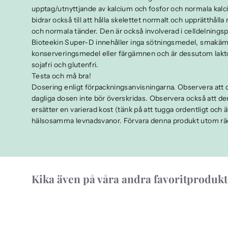
upptag/utnyttjande av kalcium och fosfor och normala kalc
bidrar också till att hålla skelettet normalt och upprätthål
och normala tänder. Den är också involverad i celldelnings
Bioteekin Super-D innehåller inga sötningsmedel, smakä
konserveringsmedel eller färgämnen och är dessutom laktosfr
sojafri och glutenfri.
Testa och må bra!
Dosering enligt förpackningsanvisningarna. Observera a
dagliga dosen inte bör överskridas. Observera också att de
ersätter en varierad kost (tänk på att tugga ordentligt och 
hälsosamma levnadsvanor. Förvara denna produkt utom räc
Kika även på våra andra favoritprodukt
Slideshow
Slide
controls